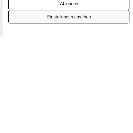
Ablehnen
Einstellungen ansehen
Cookie-Richtlinie
Datenschutzerklärung
Impressum
Du bist hier
weil du erfolgreich bist
und trotzdem passt etwas nicht mehr.
Du hast aufgebaut,
was du aufbauen wolltest.
Du machst und schaffst
und hältst alles zusammen.
Es funktioniert, weil du routiniert bist.
Wenn Du ehrlich bist