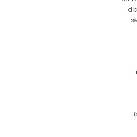
dic
si
D